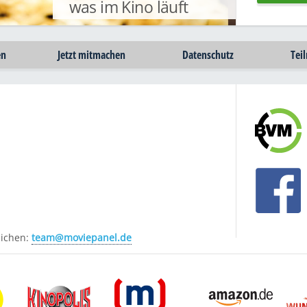
was im Kino läuft
en
Jetzt mitmachen
Datenschutz
Tei
eichen:
team@moviepanel.de