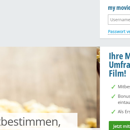
my movi
Passwort v
Ihre 
Umfra
Film!
Mitbe
Bonus
einta
Als E
tbestimmen,
Jetzt m